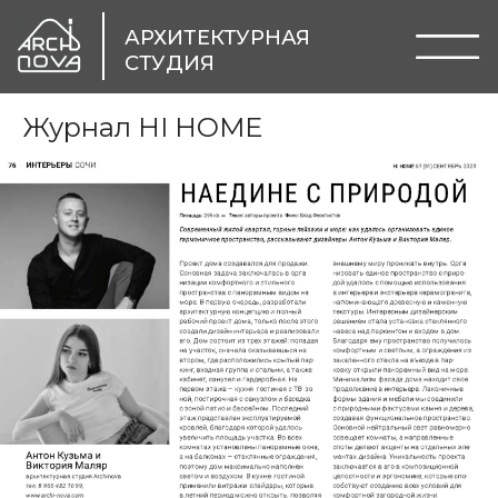
АРХИТЕКТУРНАЯ
СТУДИЯ
Журнал HI HOME