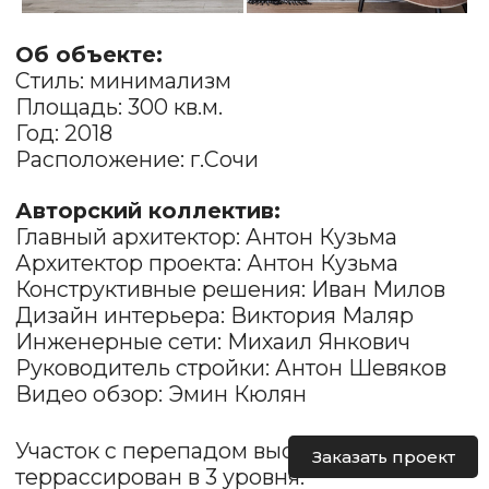
Авторский коллектив:
Главный архитектор: Антон Кузьма
Архитектор проекта: Антон Кузьма
Конструктивные решения: Иван Милов
Дизайн интерьера: Виктория Маляр
Инженерные сети: Михаил Янкович
Руководитель стройки: Антон Шевяков
Видео обзор: Эмин Кюлян
Участок с перепадом высот в 11 метров
террассирован в 3 уровня:
на верхних двух расположено здание
с благоустроенной площадкой перед
домом и бассейном;
на нижнем зона для посадки
растений с беседкой;
4 парковочных места;
Входная зона с навесом;
Минималистичный дизайн фасадов и
функциональное пространство;
Панорамные окна.
Заказать проект
Этот дом мы проектировали в