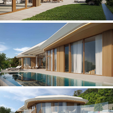
Архитектурная
студия
Архитектура
Дизайн интерьеров
Проект — реализация
3D-Анимация
Награды и публикации
Контакты