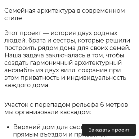
создать гармоничный архитектурный
ансамбль из двух вилл, сохранив при
этом приватность и индивидуальность
каждого дома.
Участок с перепадом рельефа 6 метров
мы организовали каскадом:
Верхний дом для сестры — 280 м², с
прямым въездом и приватной
территорией.
Нижний дом для брата — 550 м²,
спроектирован так, чтобы с верхнего
участка был виден лишь один его
этаж.
Оба дома открываются на лесной
массив и солнечную юго-западную
сторону, сочетая комфорт, эстетику и
природное окружение.
Архитектурно виллы объединяет
Заказать проект
современный стиль и натуральные
материалы, но каждая отражает характер