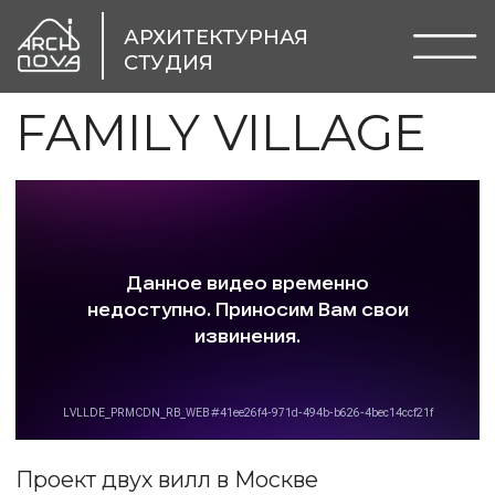
АРХИТЕКТУРНАЯ
СТУДИЯ
FAMILY VILLAGE
Проект двух вилл в Москве
Семейная архитектура в современном
стиле
Этот проект — история двух родных
людей, брата и сестры, которые решили
построить рядом дома для своих семей.
Наша задача заключалась в том, чтобы