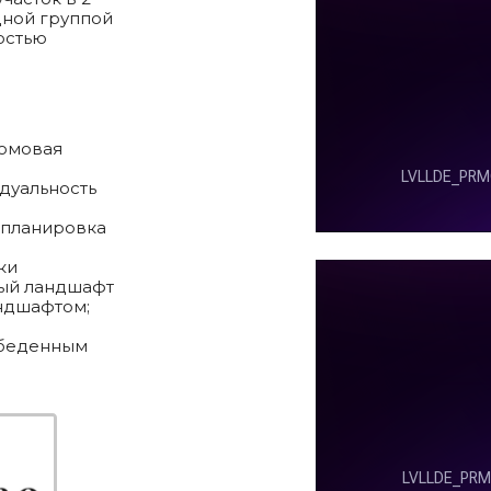
дной группой
остью
домовая
дуальность
 планировка
ки
ный ландшафт
ндшафтом;
обеденным