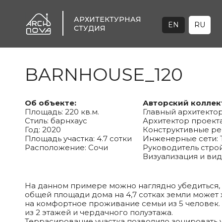
АРХИТЕКТУРНАЯ
EN
RU
СТУДИЯ
BARNHOUSE_120
Об объекте:
Авторский коллек
Площадь: 220 кв.м.
Главный архитектор
Стиль: барнхаус
Архитектор проекта
Год: 2020
Конструктивные ре
Площадь участка: 4.7 сотки
Инженерные сети: 
Расположение: Сочи
Руководитель строй
Визуализация и ви
На данном примере можно наглядно убедиться, 
общей площади дома на 4,7 сотках земли может 
на комфортное проживание семьи из 5 человек.
из 2 этажей и чердачного полуэтажа.
Террасирование участка позволило зонировать у