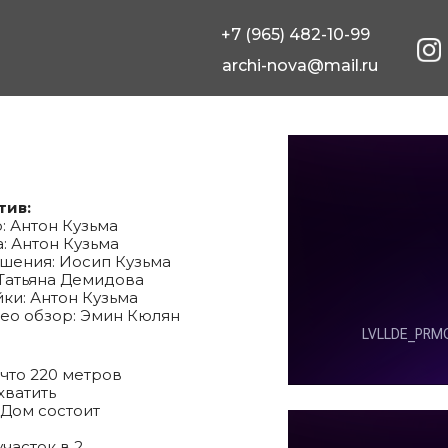
+7 (965) 482-10-99
archi-nova@mail.ru
тив:
: Антон Кузьма
: Антон Кузьма
шения: Иосип Кузьма
Татьяна Демидова
ки: Антон Кузьма
део обзор: Эмин Кюлян
что 220 метров
хватить
 Дом состоит
часток в 2