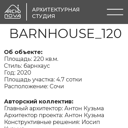
АРХИТЕКТУРНАЯ
СТУДИЯ
BARNHOUSE_120
Об объекте:
Площадь: 220 кв.м.
Стиль: барнхаус
Год: 2020
Площадь участка: 4.7 сотки
Расположение: Сочи
Авторский коллектив:
Главный архитектор: Антон Кузьма
Архитектор проекта: Антон Кузьма
Конструктивные решения: Иосип
Кузьма
Инженерные сети: Татьяна Демидова
Руководитель стройки: Антон Кузьма
Визуализация и видео обзор: Эмин
Кюлян
На данном примере можно наглядно
убедиться, что 220 метров общей