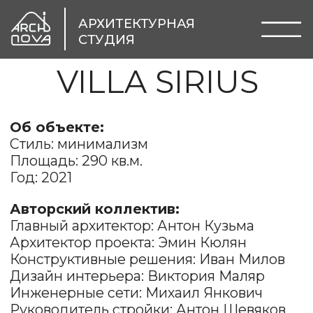
АРХИТЕКТУРНАЯ
СТУДИЯ
VILLA SIRIUS
Об объекте:
Стиль: минимализм
Площадь: 290 кв.м.
Год: 2021
Авторский коллектив:
Главный архитектор: Антон Кузьма
Архитектор проекта: Эмин Кюлян
Конструктивные решения: Иван Милов
Дизайн интерьера: Виктория Маляр
Инженерные сети: Михаил Янкович
Руководитель стройки: Антон Шевяков
Визуализация и видео обзор: Эмин
Кюлян
Важным элементов в этой
застройке — сохранить приватность
будущих жильцов среди плотной
окружающей застройки, но при этом