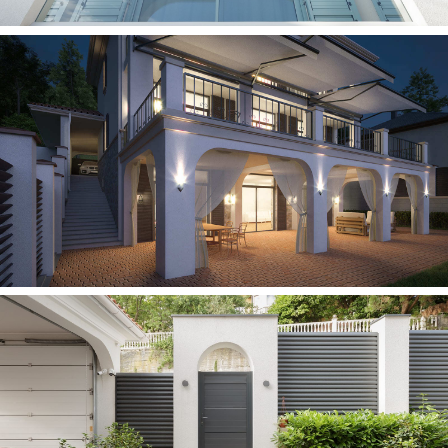
Архитектурная
студия
Архитектура
Дизайн интерьеров
Проект — реализация
3D-Анимация
Награды и публикации
Контакты
© Archi-Nova, 2025