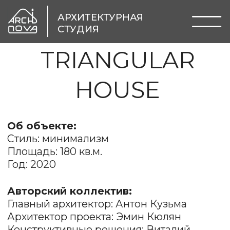
АРХИТЕКТУРНАЯ
СТУДИЯ
TRIANGULAR
HOUSE
Об объекте:
Стиль: минимализм
Площадь: 180 кв.м.
Год: 2020
Авторский коллектив:
Главный архитектор: Антон Кузьма
Архитектор проекта: Эмин Кюлян
Конструктивные решения: Виталий
Сидоренко
Дизайн интерьера: Виктория Маляр
Инженерные сети: Татьяна Демидова
Дом построен на участке площадью
в 3 сотки, с перепадом высот
и треугольной формы. Нам удалось